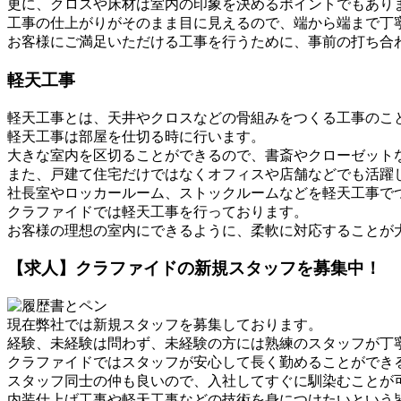
更に、クロスや床材は室内の印象を決めるポイントでもあり
工事の仕上がりがそのまま目に見えるので、端から端まで丁
お客様にご満足いただける工事を行うために、事前の打ち合
軽天工事
軽天工事とは、天井やクロスなどの骨組みをつくる工事のこ
軽天工事は部屋を仕切る時に行います。
大きな室内を区切ることができるので、書斎やクローゼット
また、戸建て住宅だけではなくオフィスや店舗などでも活躍
社長室やロッカールーム、ストックルームなどを軽天工事で
クラファイドでは軽天工事を行っております。
お客様の理想の室内にできるように、柔軟に対応することが
【求人】クラファイドの新規スタッフを募集中！
現在弊社では新規スタッフを募集しております。
経験、未経験は問わず、未経験の方には熟練のスタッフが丁
クラファイドではスタッフが安心して長く勤めることができ
スタッフ同士の仲も良いので、入社してすぐに馴染むことが
内装仕上げ工事や軽天工事などの技術を身につけたいという